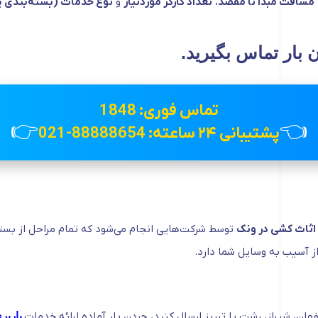
مسافت مبدا تا مقصد
،
تعداد کارگر موردنیاز
و
نوع خدمات (بسته‌بندی ی
 بار تماس بگیرید.
تماس فوری: 1848
👉
👈
پشتیبانی ۲۴ ساعته: 88888654-021
اثاث کشی در ونک
توسط شرکت‌هایی انجام می‌شود که تمام مراحل از بسته‌ب
ز آسیب به وسایل شما دارد.
هان، شیراز، رشت یا تبریز ارسال کنید، جردن بار آماده ارائه خدمات
باربر